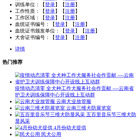
训练单位：
【
登录
】【
注册
】
工作性质：
【
登录
】【
注册
】
工作区域：
【
登录
】【
注册
】
血统证书编号：
【
登录
】【
注册
】
血统证书颁发单位：
【
登录
】【
注册
】
犬舍证书编号：
【
登录
】【
注册
】
详情
热门推荐
疫情动态清零 全犬种工作犬服务社会作贡献 ----云南省
护卫犬训练保障中心开设线上互动群
云南犬业放管服
云南三维犬防展览室
五百里音乐节三维犬防
显风采
4月份幼犬提供
民犬公用