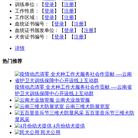
训练单位：
【
登录
】【
注册
】
工作性质：
【
登录
】【
注册
】
工作区域：
【
登录
】【
注册
】
血统证书编号：
【
登录
】【
注册
】
血统证书颁发单位：
【
登录
】【
注册
】
犬舍证书编号：
【
登录
】【
注册
】
详情
热门推荐
疫情动态清零 全犬种工作犬服务社会作贡献 ----云南省
护卫犬训练保障中心开设线上互动群
云南犬业放管服
云南三维犬防展览室
五百里音乐节三维犬防
显风采
4月份幼犬提供
民犬公用