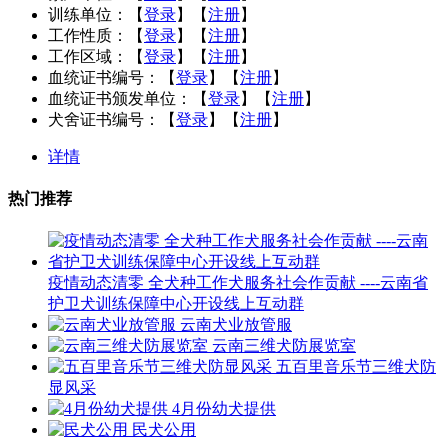
训练单位：
【
登录
】【
注册
】
工作性质：
【
登录
】【
注册
】
工作区域：
【
登录
】【
注册
】
血统证书编号：
【
登录
】【
注册
】
血统证书颁发单位：
【
登录
】【
注册
】
犬舍证书编号：
【
登录
】【
注册
】
详情
热门推荐
疫情动态清零 全犬种工作犬服务社会作贡献 ----云南省
护卫犬训练保障中心开设线上互动群
云南犬业放管服
云南三维犬防展览室
五百里音乐节三维犬防
显风采
4月份幼犬提供
民犬公用