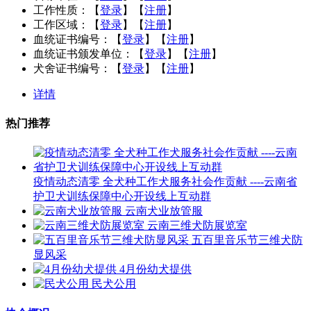
工作性质：
【
登录
】【
注册
】
工作区域：
【
登录
】【
注册
】
血统证书编号：
【
登录
】【
注册
】
血统证书颁发单位：
【
登录
】【
注册
】
犬舍证书编号：
【
登录
】【
注册
】
详情
热门推荐
疫情动态清零 全犬种工作犬服务社会作贡献 ----云南省
护卫犬训练保障中心开设线上互动群
云南犬业放管服
云南三维犬防展览室
五百里音乐节三维犬防
显风采
4月份幼犬提供
民犬公用