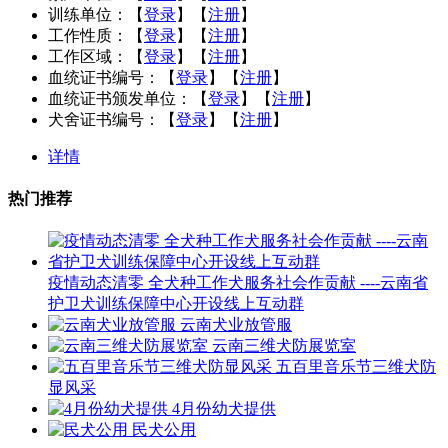
训练单位：
【
登录
】【
注册
】
工作性质：
【
登录
】【
注册
】
工作区域：
【
登录
】【
注册
】
血统证书编号：
【
登录
】【
注册
】
血统证书颁发单位：
【
登录
】【
注册
】
犬舍证书编号：
【
登录
】【
注册
】
详情
热门推荐
疫情动态清零 全犬种工作犬服务社会作贡献 ----云南省
护卫犬训练保障中心开设线上互动群
云南犬业放管服
云南三维犬防展览室
五百里音乐节三维犬防
显风采
4月份幼犬提供
民犬公用