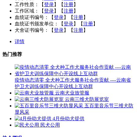
工作性质：
【
登录
】【
注册
】
工作区域：
【
登录
】【
注册
】
血统证书编号：
【
登录
】【
注册
】
血统证书颁发单位：
【
登录
】【
注册
】
犬舍证书编号：
【
登录
】【
注册
】
详情
热门推荐
疫情动态清零 全犬种工作犬服务社会作贡献 ----云南省
护卫犬训练保障中心开设线上互动群
云南犬业放管服
云南三维犬防展览室
五百里音乐节三维犬防
显风采
4月份幼犬提供
民犬公用