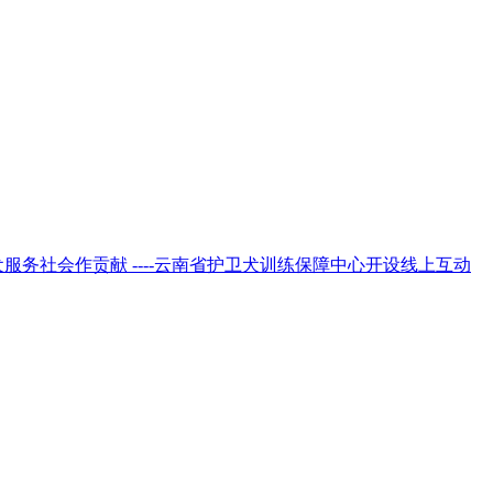
服务社会作贡献 ----云南省护卫犬训练保障中心开设线上互动