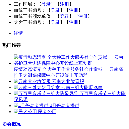
工作区域：
【
登录
】【
注册
】
血统证书编号：
【
登录
】【
注册
】
血统证书颁发单位：
【
登录
】【
注册
】
犬舍证书编号：
【
登录
】【
注册
】
详情
热门推荐
疫情动态清零 全犬种工作犬服务社会作贡献 ----云南省
护卫犬训练保障中心开设线上互动群
云南犬业放管服
云南三维犬防展览室
五百里音乐节三维犬防
显风采
4月份幼犬提供
民犬公用
协会概况