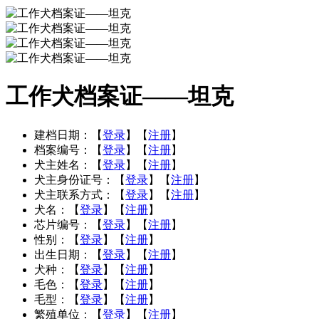
工作犬档案证——坦克
建档日期：
【
登录
】【
注册
】
档案编号：
【
登录
】【
注册
】
犬主姓名：
【
登录
】【
注册
】
犬主身份证号：
【
登录
】【
注册
】
犬主联系方式：
【
登录
】【
注册
】
犬名：
【
登录
】【
注册
】
芯片编号：
【
登录
】【
注册
】
性别：
【
登录
】【
注册
】
出生日期：
【
登录
】【
注册
】
犬种：
【
登录
】【
注册
】
毛色：
【
登录
】【
注册
】
毛型：
【
登录
】【
注册
】
繁殖单位：
【
登录
】【
注册
】