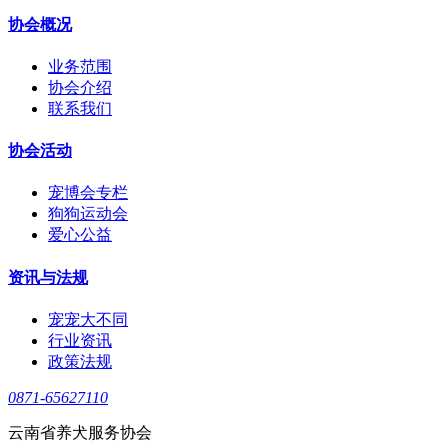
协会概况
业务范围
协会介绍
联系我们
协会活动
宠博会专栏
狗狗运动会
爱心公益
资讯与法规
宠宠大不同
行业资讯
政策法规
0871-65627110
云南省养犬服务协会