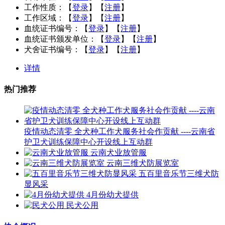
工作性质：
【
登录
】【
注册
】
工作区域：
【
登录
】【
注册
】
血统证书编号：
【
登录
】【
注册
】
血统证书颁发单位：
【
登录
】【
注册
】
犬舍证书编号：
【
登录
】【
注册
】
详情
热门推荐
疫情动态清零 全犬种工作犬服务社会作贡献 ----云南省
护卫犬训练保障中心开设线上互动群
云南犬业放管服
云南三维犬防展览室
五百里音乐节三维犬防
显风采
4月份幼犬提供
民犬公用