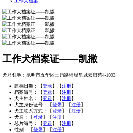
工作犬档案
工作犬档案证——凯撒
犬只驻地：昆明市五华区王笻路璀璨星城云归苑4-1003
建档日期：
【
登录
】【
注册
】
档案编号：
【
登录
】【
注册
】
犬主姓名：
【
登录
】【
注册
】
犬主身份证号：
【
登录
】【
注册
】
犬主联系方式：
【
登录
】【
注册
】
犬名：
【
登录
】【
注册
】
芯片编号：
【
登录
】【
注册
】
性别：
【
登录
】【
注册
】