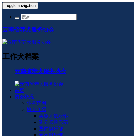
Toggle navigation
云南省养犬服务协会
工作犬档案
云南省养犬服务协会
首页
协会概况
业务范围
协会介绍
美容师俱乐部
驯养师俱乐部
医师俱乐部
宠友俱乐部