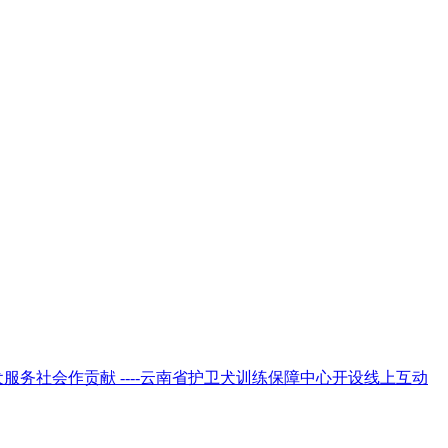
服务社会作贡献 ----云南省护卫犬训练保障中心开设线上互动