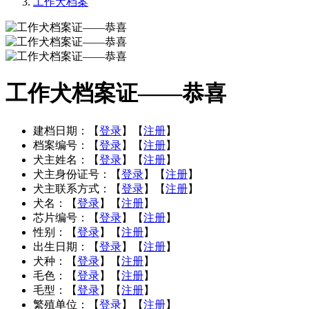
工作犬档案
工作犬档案证——恭喜
建档日期：
【
登录
】【
注册
】
档案编号：
【
登录
】【
注册
】
犬主姓名：
【
登录
】【
注册
】
犬主身份证号：
【
登录
】【
注册
】
犬主联系方式：
【
登录
】【
注册
】
犬名：
【
登录
】【
注册
】
芯片编号：
【
登录
】【
注册
】
性别：
【
登录
】【
注册
】
出生日期：
【
登录
】【
注册
】
犬种：
【
登录
】【
注册
】
毛色：
【
登录
】【
注册
】
毛型：
【
登录
】【
注册
】
繁殖单位：
【
登录
】【
注册
】