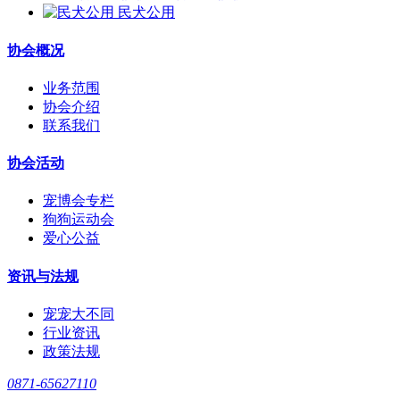
民犬公用
协会概况
业务范围
协会介绍
联系我们
协会活动
宠博会专栏
狗狗运动会
爱心公益
资讯与法规
宠宠大不同
行业资讯
政策法规
0871-65627110