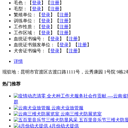
毛色：
【
登录
】【
注册
】
毛型：
【
登录
】【
注册
】
繁殖单位：
【
登录
】【
注册
】
训练单位：
【
登录
】【
注册
】
工作性质：
【
登录
】【
注册
】
工作区域：
【
登录
】【
注册
】
血统证书编号：
【
登录
】【
注册
】
血统证书颁发单位：
【
登录
】【
注册
】
犬舍证书编号：
【
登录
】【
注册
】
详情
现驻地：昆明市官渡区古渡口路1111号，云秀康园 1号院 9栋2单
热门推荐
群
云南犬业放管服
云南三维犬防展览室
五百里音乐节三维犬防
4月份幼犬提供