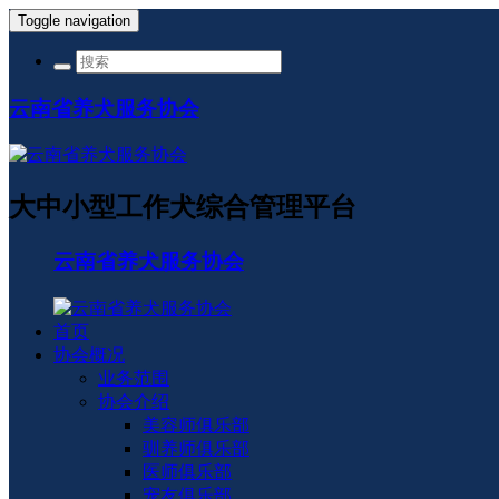
Toggle navigation
云南省养犬服务协会
大中小型工作犬综合管理平台
云南省养犬服务协会
首页
协会概况
业务范围
协会介绍
美容师俱乐部
驯养师俱乐部
医师俱乐部
宠友俱乐部