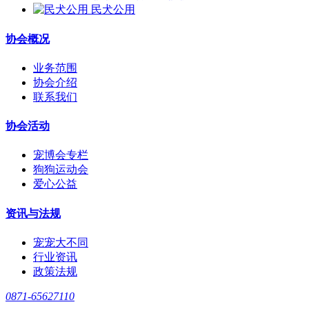
民犬公用
协会概况
业务范围
协会介绍
联系我们
协会活动
宠博会专栏
狗狗运动会
爱心公益
资讯与法规
宠宠大不同
行业资讯
政策法规
0871-65627110