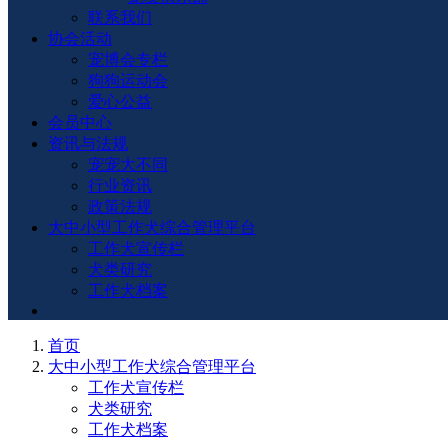
联系我们
协会活动
宠博会专栏
狗狗运动会
爱心公益
会员中心
资讯与法规
宠宠大不同
行业资讯
政策法规
大中小型工作犬综合管理平台
工作犬宣传栏
犬类研究
工作犬档案
首页
大中小型工作犬综合管理平台
工作犬宣传栏
犬类研究
工作犬档案