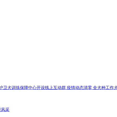
疫情动态清零 全犬种工作犬
显风采