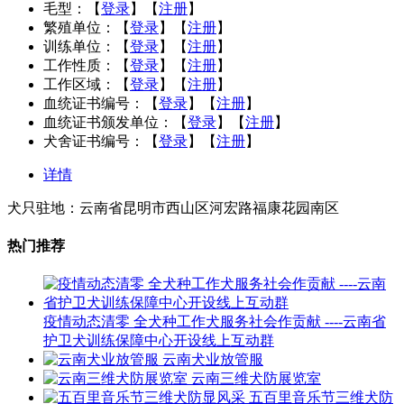
毛型：
【
登录
】【
注册
】
繁殖单位：
【
登录
】【
注册
】
训练单位：
【
登录
】【
注册
】
工作性质：
【
登录
】【
注册
】
工作区域：
【
登录
】【
注册
】
血统证书编号：
【
登录
】【
注册
】
血统证书颁发单位：
【
登录
】【
注册
】
犬舍证书编号：
【
登录
】【
注册
】
详情
犬只驻地：云南省昆明市西山区河宏路福康花园南区
热门推荐
疫情动态清零 全犬种工作犬服务社会作贡献 ----云南省
护卫犬训练保障中心开设线上互动群
云南犬业放管服
云南三维犬防展览室
五百里音乐节三维犬防