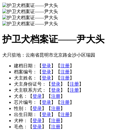
护卫犬档案证——尹大头
犬只驻地：云南省昆明市北京路金沙小区瑞园
建档日期：
【
登录
】【
注册
】
档案编号：
【
登录
】【
注册
】
犬主姓名：
【
登录
】【
注册
】
犬主身份证号：
【
登录
】【
注册
】
犬主联系方式：
【
登录
】【
注册
】
犬名：
【
登录
】【
注册
】
芯片编号：
【
登录
】【
注册
】
性别：
【
登录
】【
注册
】
出生日期：
【
登录
】【
注册
】
犬种：
【
登录
】【
注册
】
毛色：
【
登录
】【
注册
】