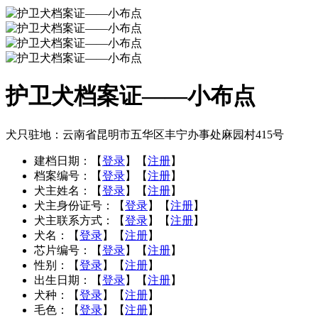
护卫犬档案证——小布点
犬只驻地：云南省昆明市五华区丰宁办事处麻园村415号
建档日期：
【
登录
】【
注册
】
档案编号：
【
登录
】【
注册
】
犬主姓名：
【
登录
】【
注册
】
犬主身份证号：
【
登录
】【
注册
】
犬主联系方式：
【
登录
】【
注册
】
犬名：
【
登录
】【
注册
】
芯片编号：
【
登录
】【
注册
】
性别：
【
登录
】【
注册
】
出生日期：
【
登录
】【
注册
】
犬种：
【
登录
】【
注册
】
毛色：
【
登录
】【
注册
】