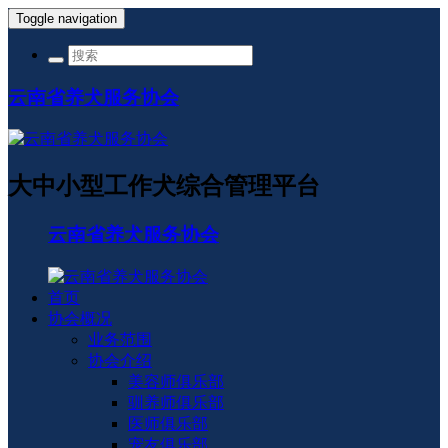
Toggle navigation
云南省养犬服务协会
大中小型工作犬综合管理平台
云南省养犬服务协会
首页
协会概况
业务范围
协会介绍
美容师俱乐部
驯养师俱乐部
医师俱乐部
宠友俱乐部